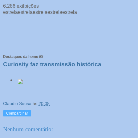
6,286 exilbições
estrela
estrela
estrela
estrela
estrela
Destaques da home iG
Curiosity faz transmissão histórica
Claudio Sousa
às
20:08
Compartilhar
Nenhum comentário: