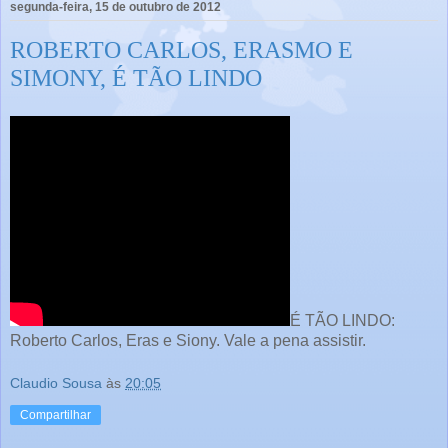
segunda-feira, 15 de outubro de 2012
ROBERTO CARLOS, ERASMO E
SIMONY, É TÃO LINDO
É TÃO LINDO:
Roberto Carlos, Eras e Siony. Vale a pena assistir.
Claudio Sousa
às
20:05
Compartilhar