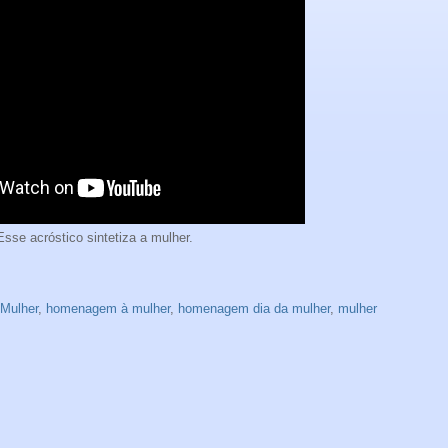
Esse acróstico sintetiza a mulher.
Mulher
,
homenagem à mulher
,
homenagem dia da mulher
,
mulher