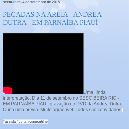
sexta-feira, 4 de setembro de 2015
PEGADAS NA AREIA - ANDREA
DUTRA - EM PARNAÍBA PIAUÍ
Uma linda
interpretação. Dia 11 de setembro no SESC BEIRA RIO -
EM PARNAÍBA PIAUI, gravação do DVD da Andrea Dutra.
Curta uma prévia. Muito agradável. Todos são convidados.
‪#‎
assista‬
‪#‎
curta‬
‪#‎
compartilhe‬