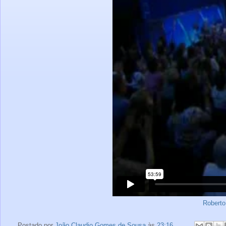
Roberto
Postado por
João Claudio Gomes de Sousa
às
23:16