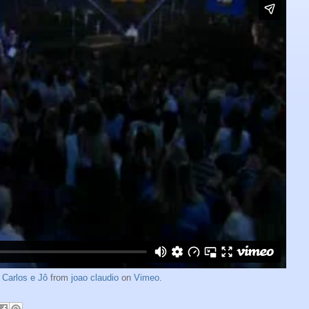
 Carlos e Jô
from
joao claudio
on
Vimeo
.