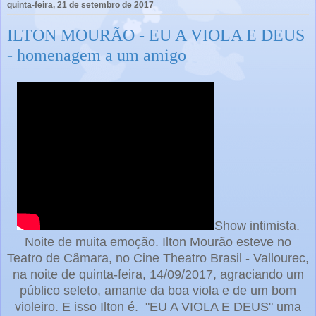
quinta-feira, 21 de setembro de 2017
ILTON MOURÃO - EU A VIOLA E DEUS
- homenagem a um amigo
Show intimista.
Noite de muita emoção. Ilton Mourão esteve no
Teatro de Câmara, no Cine Theatro Brasil - Vallourec,
na noite de quinta-feira, 14/09/2017, agraciando um
público seleto, amante da boa viola e de um bom
violeiro. E isso Ilton é. "EU A VIOLA E DEUS" uma