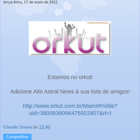
terça-feira, 17 de maio de 2011
Estamos no orkut!
Adicione Alto Astral News à sua lista de amigos!
http://www.orkut.com.br/Main#Profile?
uid=3800939096475922807&rl=t
Claudio Sousa
às
13:40
Compartilhar