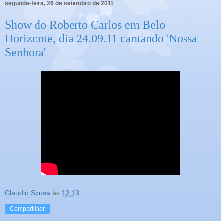
segunda-feira, 26 de setembro de 2011
Show do Roberto Carlos em Belo
Horizonte, dia 24.09.11 cantando 'Nossa
Senhora'
Claudio Sousa
às
12:13
Compartilhar