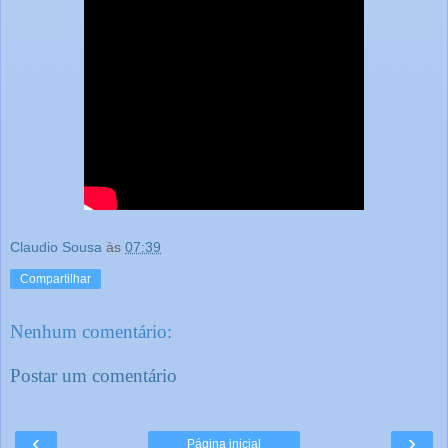
Claudio Sousa
às
07:39
Compartilhar
Nenhum comentário:
Postar um comentário
‹
›
Página inicial