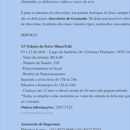
chimarrão, os deliciosos vinhos e sucos de uva.
E para os amantes do chocolate, um grande destaque da feira, sempre 
chocolates de Gramado
são os deliciosos
. Na feira será possível sab
de chocolate, bombons dos mais variados tipos, recheados com amêndo
SERVIÇO:
12ª Edição da Feira MinasTchê
03 a 12 de abril – Largo da Saideira (Av. Cristiano Machado, 3450, U
- Valor da entrada: R$ 6,00
- Número de Stands: 100
- Estacionamento no local
- Horário de Funcionamento:
Segunda a sexta-feira de 15h às 24h.
Sábados e domingos de 12h às 24h
- Crianças até 12 anos e idosos acima de 60 anos não pagam entrada.
*Todas as atrações estão incluídas no valor de entrada da feira não 
ao visitante.
Outras informações
: 3292 2323
www.minastche.com
Assessoria de Imprensa:
Heberton Lopes – (31) 3077 0606 | (31) 8327 5743