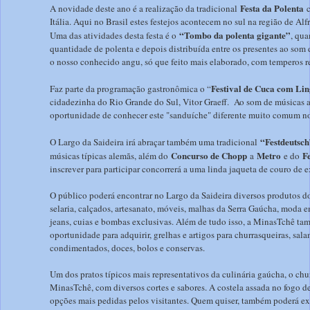
Festa da Polenta
A novidade deste ano é a realização da tradicional
c
Itália. Aqui no Brasil estes festejos acontecem no sul na região de Al
“Tombo da polenta gigante”
Uma das atividades desta festa é o
, qu
quantidade de polenta e depois distribuída entre os presentes ao som 
o nosso conhecido angu, só que feito mais elaborado, com temperos r
Festival de Cuca com Li
Faz parte da programação gastronômica o “
cidadezinha do Rio Grande do Sul, Vitor Graeff. Ao som de músicas al
oportunidade de conhecer este "sanduíche" diferente muito comum no
“Festdeutsch
O Largo da Saideira irá abraçar também uma tradicional
Concurso de Chopp
Metro
F
músicas típicas alemãs, além do
a
e do
inscrever para participar concorrerá a uma linda jaqueta de couro de ex
O público poderá encontrar no Largo da Saideira diversos produtos d
selaria, calçados, artesanato, móveis, malhas da Serra Gaúcha, moda em
jeans, cuias e bombas exclusivas. Além de tudo isso, a MinasTchê t
oportunidade para adquirir, grelhas e artigos para churrasqueiras, sal
condimentados, doces, bolos e conservas.
Um dos pratos típicos mais representativos da culinária gaúcha, o chur
MinasTchê, com diversos cortes e sabores. A costela assada no fogo de 
opções mais pedidas pelos visitantes. Quem quiser, também poderá ex