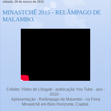
sábado, 28 de março de 2015
MINASTCHÊ 2015 - RELÂMPAGO DE
MALAMBO.
Crédito: Vídeo de Lillagab - publicação You Tube - ano -
2010 -
Apresentação - Relâmpago de Malambo - na Feira
Minastchê em Belo Horizonte, Capital.