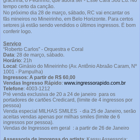
gracinha, o Pedrinho, que adora ser - Esse Cara Sou Eu. No
tempo certo da canção.
No próximo dia 28 de março, sábado, RC vai encantar os
fãs mineiros no Mineirinho, em Belo Horizonte. Para certos
setores já estão sendo vendidos o últimos ingressos. É bom
conferir logo.
Serviço
“Roberto Carlos” - Orquestra e Coral
Data
: 28 de março, sábado.
Horário
: 21h
Local
: Ginásio do Mineirinho (Av. Antônio Abraão Caram, Nº
1001 - Pampulha)
Ingressos: A partir de R$ 60,00
Vendas Ingresso Rápido
:
www.ingressorapido.com.br
Telefone
: 4003-1212
Pré venda exclusiva de 20 a 24 de janeiro para os
portadores de cartões Credicard, (limite de 4 ingressos por
pessoa)
Venda especial MILHAS SMILES - dia 25 de Janeiro, serão
aceitas vendas apenas por milhas smiles (limite de 6
ingressos por pessoa).
Vendas de Ingressos em geral : a partir de 26 de Janeiro
Assessoria de imprensa do artista
: Kassu Assessoria: