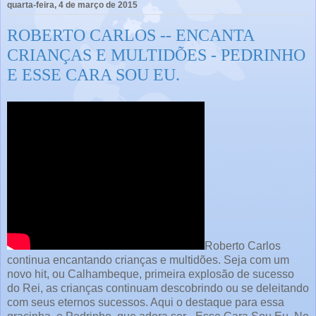
quarta-feira, 4 de março de 2015
ROBERTO CARLOS -- ENCANTA
CRIANÇAS E MULTIDÕES - PEDRINHO
E ESSE CARA SOU EU.
Roberto Carlos
continua encantando crianças e multidões. Seja com um
novo hit, ou Calhambeque, primeira explosão de sucesso
do Rei, as crianças continuam descobrindo ou se deleitando
com seus eternos sucessos. Aqui o destaque para essa