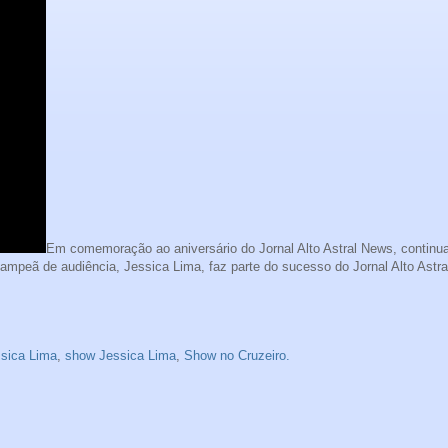
Em comemoração ao aniversário do Jornal Alto Astral News, contin
ampeã de audiência, Jessica Lima, faz parte do sucesso do Jornal Alto Astr
sica Lima
,
show Jessica Lima
,
Show no Cruzeiro.