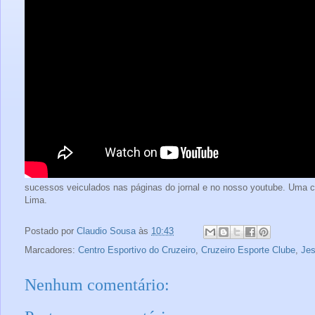
sucessos veiculados nas páginas do jornal e no nosso youtube. Uma c
Lima.
Postado por
Claudio Sousa
às
10:43
Marcadores:
Centro Esportivo do Cruzeiro
,
Cruzeiro Esporte Clube
,
Jes
Nenhum comentário: