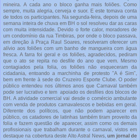
mineira. A cada ano o bloco ganha mais foliões. Como
sempre, muita alegria, cerveja e suor. E este tomava conta
de todos os participantes. Na segunda-feira, depois de uma
semana inteira de chuva em BH o sol resolveu dar as caras
com muita intensidade. Devido o forte calor, moradores de
um condomínio da rua Timbiras, por onde o bloco passava,
em direção à Praça Raul Soares, resolveram oferecer um
alívio aos foliões com um banho de mangueira com água
fresca. A farra foi geral e os foliões, agradecidos, pediram
que o ato se repita no desfile do ano que vem. Mesmo
contagiados pela folia, os foliões não esqueceram da
cidadania, entoando a marchinha de protesto "A é Sim",
bem em frente à sede do Cruzeiro Esporte Clube. O poder
público entendeu nos últimos anos que Carnaval também
pode ser lucrativo e tem apoiado os desfiles dos blocos de
BH. A atividade comercial vai desde o comércio ambulante
com venda de produtos carnavalescos e bebidas em geral.
Diferente dos políticos, que não podem aparecer em
público, os catadores de latinhas também tiram proveito da
folia e fazem questão de aparecer, assim como os demais
profissionais que trabalham durante o carnaval, vistos em
destaque na cobertura deste Alto Astral News,
um jornal de