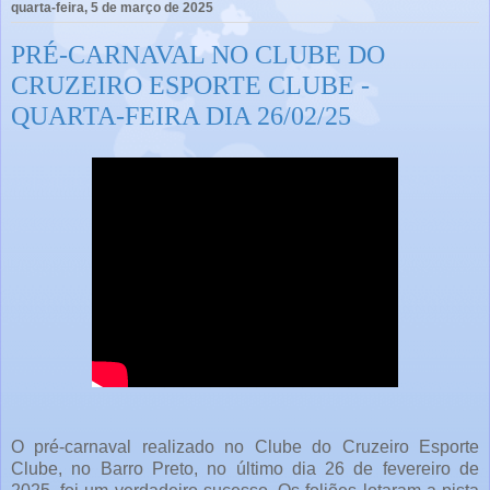
quarta-feira, 5 de março de 2025
PRÉ-CARNAVAL NO CLUBE DO
CRUZEIRO ESPORTE CLUBE -
QUARTA-FEIRA DIA 26/02/25
O pré-carnaval realizado no Clube do Cruzeiro Esporte
Clube, no Barro Preto, no último dia 26 de fevereiro de