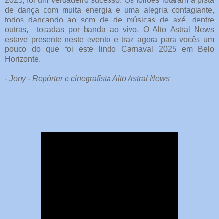
2025, foi um verdadeiro sucesso. Os foliões lotaram a pista
de dança com muita energia e uma alegria contagiante,
todos dançando ao som de de músicas de axé, dentre
outras, tocadas por banda ao vivo. O Alto Astral News
estave presente neste evento e traz agora para vocês um
pouco do que foi este lindo Carnaval 2025 em Belo
Horizonte.
- Jony - Repórter e cinegrafista Alto Astral News