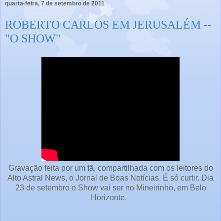
quarta-feira, 7 de setembro de 2011
ROBERTO CARLOS EM JERUSALÉM --
"O SHOW"
Gravação feita por um fã, compartilhada com os leitores do
Alto Astral News, o Jornal de Boas Notícias. É só curtir. Dia
23 de setembro o Show vai ser no Mineirinho, em Belo
Horizonte.